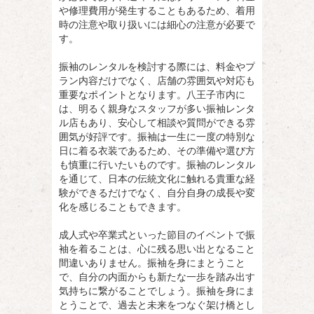
や修理費用が発生することもあるため、着用
時の注意や取り扱いには細心の注意が必要で
す。
振袖のレンタルを検討する際には、料金やプ
ラン内容だけでなく、店舗の雰囲気や対応も
重要なポイントとなります。八王子市内に
は、明るく親身なスタッフが多い振袖レンタ
ル店もあり、安心して相談や質問ができる雰
囲気が好評です。振袖は一生に一度の特別な
日に着る衣装であるため、その準備や選び方
も慎重に行いたいものです。振袖のレンタル
を通じて、日本の伝統文化に触れる貴重な経
験ができるだけでなく、自分自身の成長や変
化を感じることもできます。
成人式や卒業式といった節目のイベントで振
袖を着ることは、心に残る思い出となること
間違いありません。振袖を身にまとうこと
で、自分の内面からも新たな一歩を踏み出す
気持ちに繋がることでしょう。振袖を身にま
とうことで、過去と未来をつなぐ架け橋とし