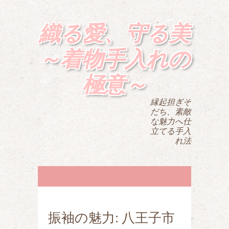
織る愛、守る美
～着物手入れの
極意～
縁起担ぎそ
だち、素敵
な魅力へ仕
立てる手入
れ法
振袖の魅力: 八王子市