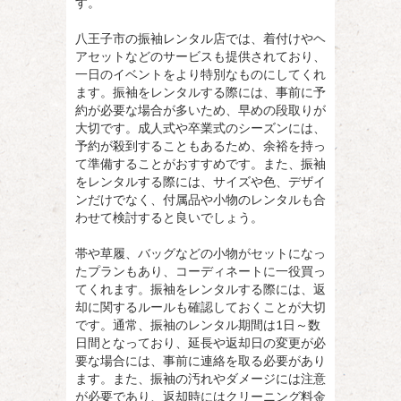
す。
八王子市の振袖レンタル店では、着付けやヘ
アセットなどのサービスも提供されており、
一日のイベントをより特別なものにしてくれ
ます。振袖をレンタルする際には、事前に予
約が必要な場合が多いため、早めの段取りが
大切です。成人式や卒業式のシーズンには、
予約が殺到することもあるため、余裕を持っ
て準備することがおすすめです。また、振袖
をレンタルする際には、サイズや色、デザイ
ンだけでなく、付属品や小物のレンタルも合
わせて検討すると良いでしょう。
帯や草履、バッグなどの小物がセットになっ
たプランもあり、コーディネートに一役買っ
てくれます。振袖をレンタルする際には、返
却に関するルールも確認しておくことが大切
です。通常、振袖のレンタル期間は1日～数
日間となっており、延長や返却日の変更が必
要な場合には、事前に連絡を取る必要があり
ます。また、振袖の汚れやダメージには注意
が必要であり、返却時にはクリーニング料金