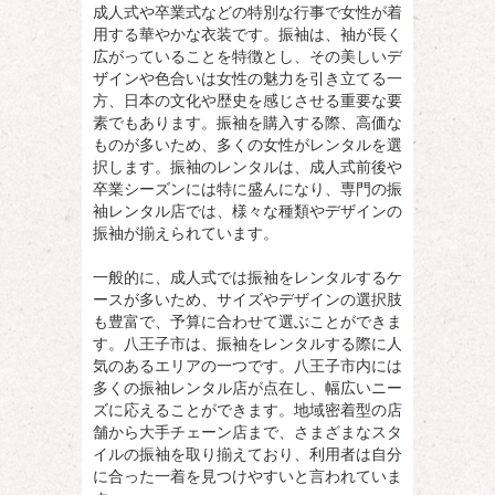
成人式や卒業式などの特別な行事で女性が着
用する華やかな衣装です。
振袖は、袖が長く
広がっていることを特徴とし、その美しいデ
ザインや色合いは女性の魅力を引き立てる一
方、日本の文化や歴史を感じさせる重要な要
素でもあります。振袖を購入する際、高価な
ものが多いため、多くの女性がレンタルを選
択します。振袖のレンタルは、成人式前後や
卒業シーズンには特に盛んになり、専門の振
袖レンタル店では、様々な種類やデザインの
振袖が揃えられています。
一般的に、成人式では振袖をレンタルするケ
ースが多いため、サイズやデザインの選択肢
も豊富で、予算に合わせて選ぶことができま
す。八王子市は、振袖をレンタルする際に人
気のあるエリアの一つです。八王子市内には
多くの振袖レンタル店が点在し、幅広いニー
ズに応えることができます。地域密着型の店
舗から大手チェーン店まで、さまざまなスタ
イルの振袖を取り揃えており、利用者は自分
に合った一着を見つけやすいと言われていま