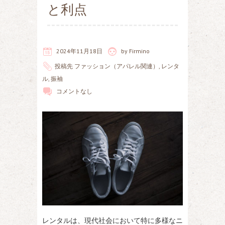
と利点
2024年11月18日
by
Firmino
投稿先
ファッション（アパレル関連）
,
レンタ
ル
,
振袖
コメントなし
レンタルは、現代社会において特に多様なニ