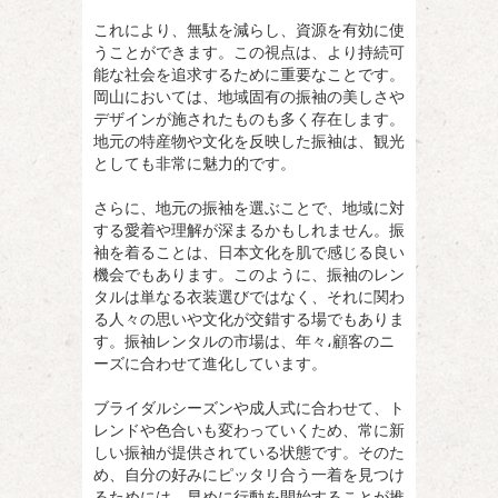
これにより、無駄を減らし、資源を有効に使
うことができます。この視点は、より持続可
能な社会を追求するために重要なことです。
岡山においては、地域固有の振袖の美しさや
デザインが施されたものも多く存在します。
地元の特産物や文化を反映した振袖は、観光
としても非常に魅力的です。
さらに、地元の振袖を選ぶことで、地域に対
する愛着や理解が深まるかもしれません。振
袖を着ることは、日本文化を肌で感じる良い
機会でもあります。このように、振袖のレン
タルは単なる衣装選びではなく、それに関わ
る人々の思いや文化が交錯する場でもありま
す。振袖レンタルの市場は、年々،顧客のニ
ーズに合わせて進化しています。
ブライダルシーズンや成人式に合わせて、ト
レンドや色合いも変わっていくため、常に新
しい振袖が提供されている状態です。そのた
め、自分の好みにピッタリ合う一着を見つけ
るためには、早めに行動を開始することが推