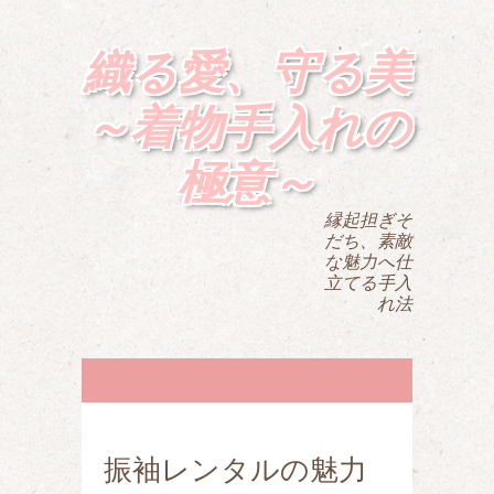
織る愛、守る美
～着物手入れの
極意～
縁起担ぎそ
だち、素敵
な魅力へ仕
立てる手入
れ法
振袖レンタルの魅力