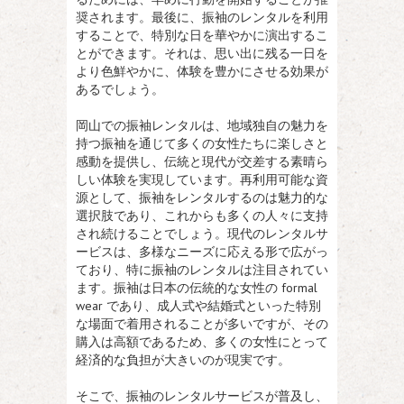
奨されます。最後に、振袖のレンタルを利用
することで、特別な日を華やかに演出するこ
とができます。それは、思い出に残る一日を
より色鮮やかに、体験を豊かにさせる効果が
あるでしょう。
岡山での振袖レンタルは、地域独自の魅力を
持つ振袖を通じて多くの女性たちに楽しさと
感動を提供し、伝統と現代が交差する素晴ら
しい体験を実現しています。再利用可能な資
源として、振袖をレンタルするのは魅力的な
選択肢であり、これからも多くの人々に支持
され続けることでしょう。現代のレンタルサ
ービスは、多様なニーズに応える形で広がっ
ており、特に振袖のレンタルは注目されてい
ます。振袖は日本の伝統的な女性の formal
wear であり、成人式や結婚式といった特別
な場面で着用されることが多いですが、その
購入は高額であるため、多くの女性にとって
経済的な負担が大きいのが現実です。
そこで、振袖のレンタルサービスが普及し、