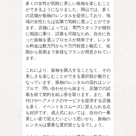
多くの女性が気軽に美しい振袖を楽しむこと
ができるようになりました。岡山では、多く
の店舗が振袖のレンタルを提供しており、地
域の女性たちは近隣で気軽に選ぶことができ
ます。店舗によっては、専門スタッフが個別
に相談に乗り、試着も可能なため、自分に合
った振袖を選ぶプロセスが簡単です。レンタ
ル料金は数万円から十万円程度と幅広く、短
期から長期まで多様なプランが用意されてい
ます。
これにより、振袖を購入することなく、その
美しさを楽しむことができる選択肢が魅力と
なっています。振袖のレンタルの流れはシン
プルで、問い合わせから始まり、店舗での試
着を経て契約を結ぶ形を取ります。また、着
付けやヘアメイクのサービスを提供する店舗
も多く、イベントをスムーズに迎えられる点
も好評です。成人式においては、自分の一番
美しい姿で迎えたいという思いから、振袖の
レンタルは重要な選択肢となるでしょう。