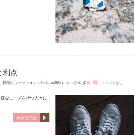
と利点
投稿先
ファッション（アパレル関連）
,
レンタル
,
振袖
コメントなし
多様なニーズを持つ人々に
続きを読む