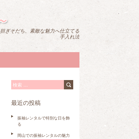
～
担ぎそだち、素敵な魅力へ仕立てる
手入れ法
検
索
最近の投稿
:
振袖レンタルで特別な日を飾
る
岡山での振袖レンタルの魅力