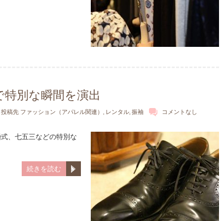
で特別な瞬間を演出
投稿先
ファッション（アパレル関連）
,
レンタル
,
振袖
コメントなし
婚式、七五三などの特別な
続きを読む