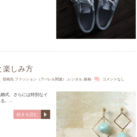
と楽しみ方
投稿先
ファッション（アパレル関連）
,
レンタル
,
振袖
コメントなし
結婚式、さらには特別なイ
る。…
続きを読む