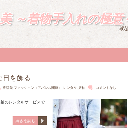
美 ～着物手入れの極意
縁起
な日を飾る
投稿先
ファッション（アパレル関連）
,
レンタル
,
振袖
コメントなし
振袖のレンタルサービスで
続きを読む