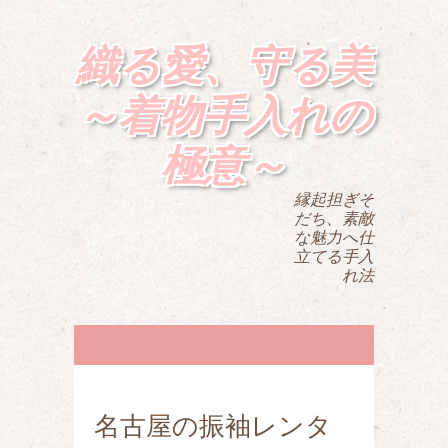
織る愛、守る美
～着物手入れの
極意～
縁起担ぎそ
だち、素敵
な魅力へ仕
立てる手入
れ法
名古屋の振袖レンタ